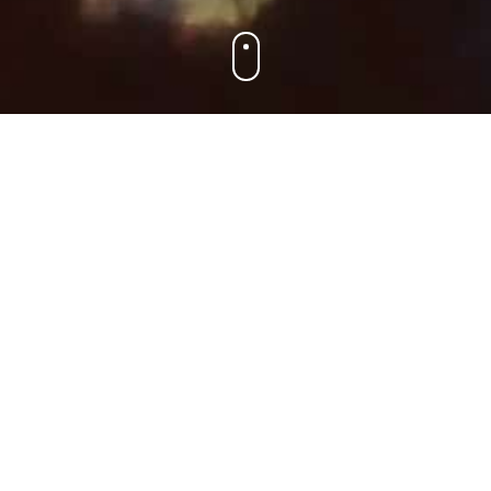
aan met Vedic Art kun je zelf ook les gaan geven. Dit mag alleen als 