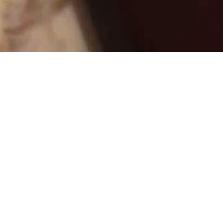
Lerarenopleiding
Als je voldoende ervaring hebt opged