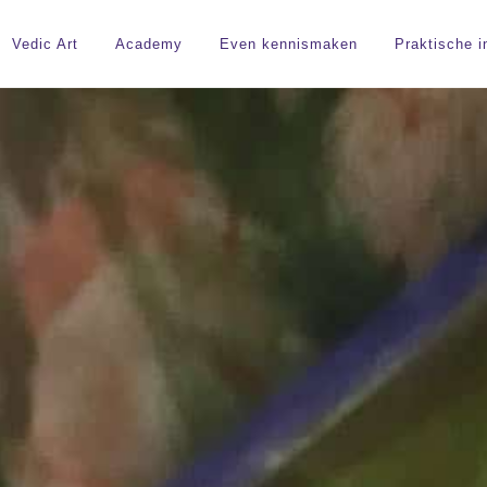
Vedic Art Academy Holland
Vedic Art
Academy
Even kennismaken
Praktische i
Welkom Op De Website Van Vedic Art Academy Holland