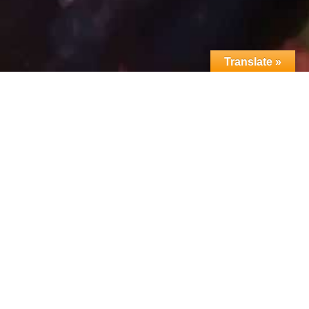
Translate »
je de lerarenopleiding hebt gevolgd.